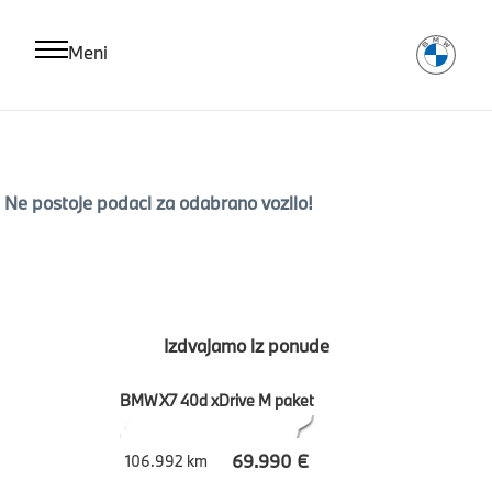
Meni
Ne postoje podaci za odabrano vozilo!
Izdvajamo iz ponude
BMW X7 40d xDrive M paket
69.990 €
106.992 km